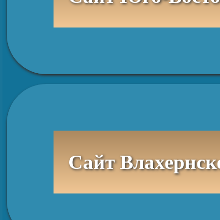
Сайт Влахернск