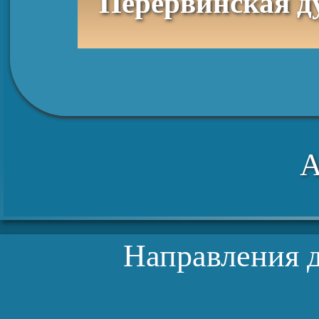
Перервинская духовная семинария, отд
А
Направления д