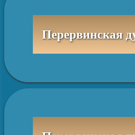
Перервинская духовная семинария, отд