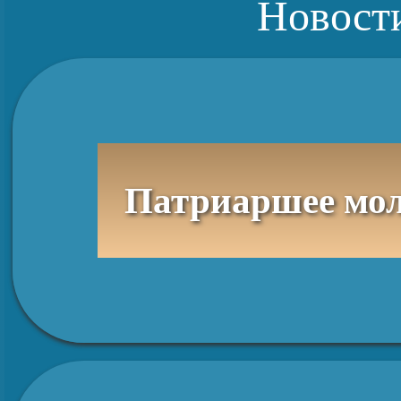
Новост
Патриаршее молебное пение в день памяти святого равноапос