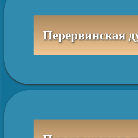
Перервинская духовная семинария, отд