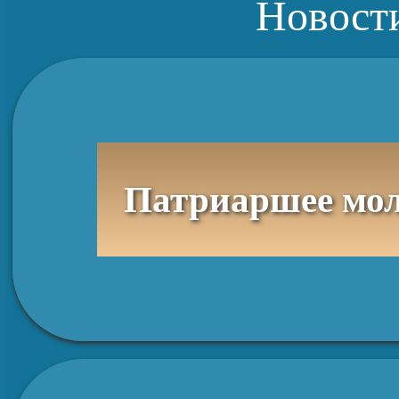
Новост
Патриаршее молебное пение в день памяти святого равноапос