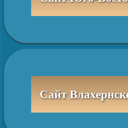
Сайт Влахернск