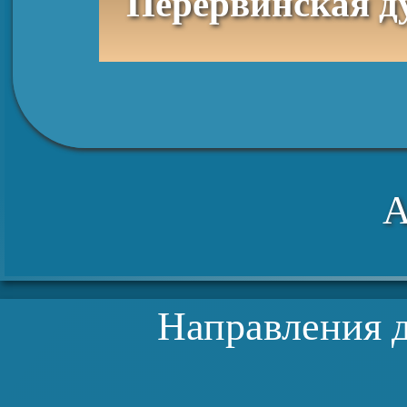
Перервинская духовная семинария, отд
А
Направления д