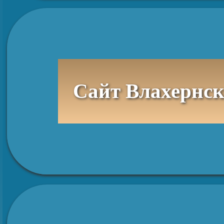
Сайт Влахернск