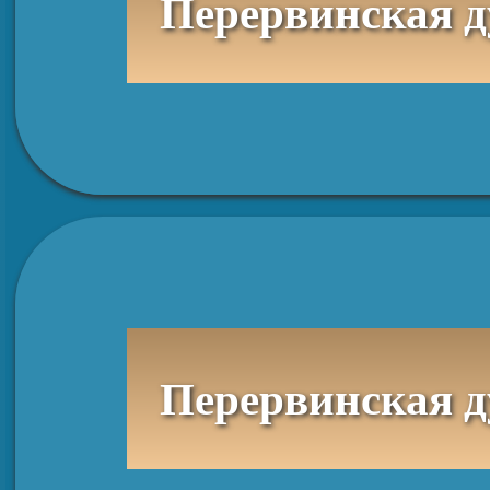
Перервинская духовная семинария, отде
Перервинская духовная семинария, отде