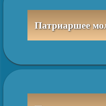
Патриаршее молебное пение в день памяти святого равноапост